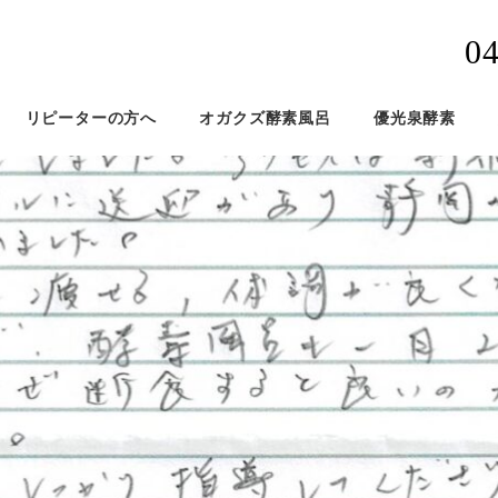
0
リピーターの方へ
オガクズ酵素風呂
優光泉酵素