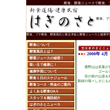
断食、酵素ジュースで断食、
断食、プ
断食、プチ断食、酵素風呂と吸玉浄血と酵素ジュースと健康学
断食について
酵素風呂とは？
2008年 4
酵素ジュースの秘密！
吸い玉で健康に！
鹿野山は若葉が
健康学習について
ゴール
目の前の山道を
断食１日のスケジュール
新緑の瑞々しさにも
断食コース・料金のご案内
よくある断食Q&A
スタッフ＆施設紹介
はぎのさとニュース