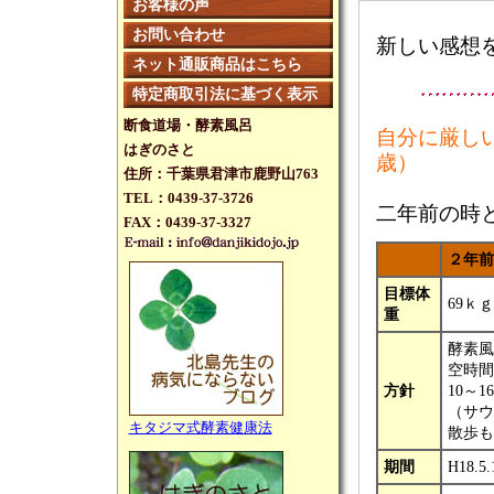
お客様の声
お問い合わせ
新しい感想
ネット通販商品はこちら
特定商取引法に基づく表示
断食道場・酵素風呂
自分に厳し
はぎのさと
歳）
住所：千葉県君津市鹿野山763
TEL：0439-37-3726
二年前の時
FAX：0439-37-3327
２年前
目標体
69ｋ
重
酵素風
空時間
方針
10～
（サウ
キタジマ式酵素健康法
散歩も
期間
H18.