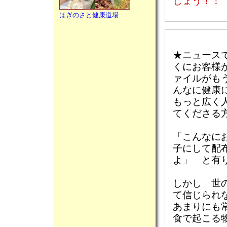
しょう！！
はぎのさと健康道場
★ニュース
くにお客様
ァイルがも
んなに健康
もっと広く
てくださる
「こんなに
子にして配
よ」 と有
しかし 世
て信じられ
あまりにも
食で起こる