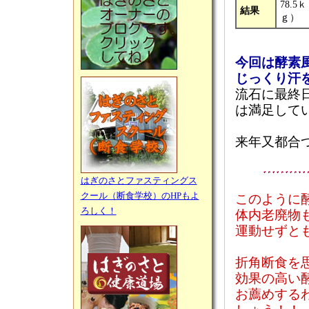
78.5
結果
ｇ）
今回は酵素
じっくり汗
流石に最終
は満足して
来年又都合
はぎのさとファスティングス
クール（断食学校）のHPもよ
このように
ろしく！
体内老廃物
運動せずと
折角断食を
効果の高い
お薦めする